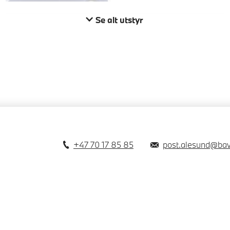
Se alt utstyr
+47 70 17 85 85
post.alesund@bav