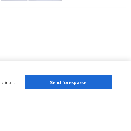
aria.no
Send forespørsel
Förordningen om digitale tjenester
Data Privacy
Cookies