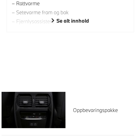
Rattvarme
Setevarme fram og bak
Se alt innhold
Fjernlysassistent
Oppbevaringspakke