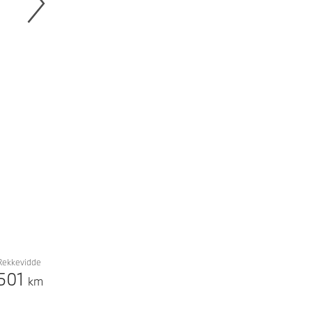
Next
Rekkevidde
501
km