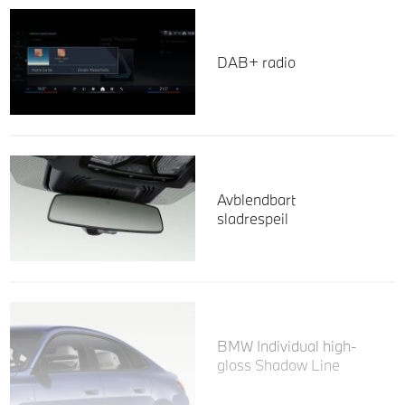
DAB+ radio
Avblendbart
sladrespeil
BMW Individual high-
gloss Shadow Line