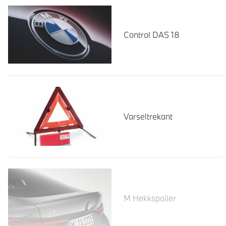
Control DAS 18
Varseltrekant
Les mer
M Hekkspoiler