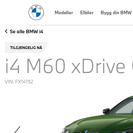
BMW Norge
Modeller
Elbiler
Bygg din BMW
Se alle BMW i4
TILGJENGELIG NÅ
i4 M60 xDrive
VIN:
FX14192
revoius