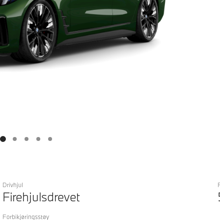
Drivhjul
Firehjulsdrevet
Forbikjøringsstøy