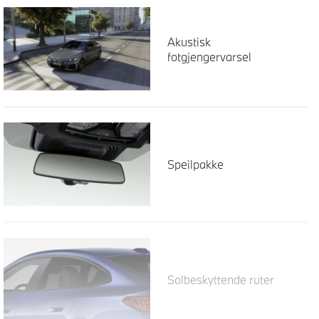
Akustisk
fotgjengervarsel
Speilpakke
Solbeskyttende ruter