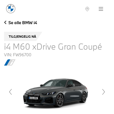
BMW Norge
Navigation
Se alle BMW i4
TILGJENGELIG NÅ
i4 M60 xDrive Gran Coupé
VIN:
FW96700
voius
Next