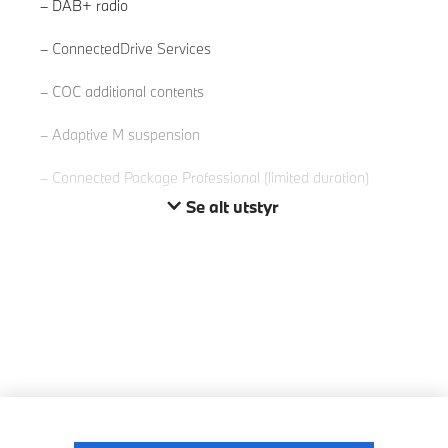
DAB+ radio
Les mer
ConnectedDrive Services
COC additional contents
Adaptive M suspension
Connected Package Professional (limited duration)
Se alt utstyr