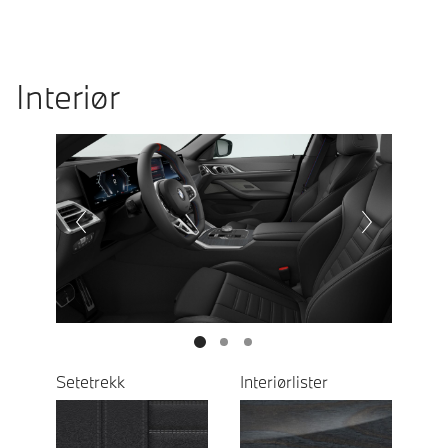
Interiør
Prevoius
Next
Setetrekk
Interiørlister