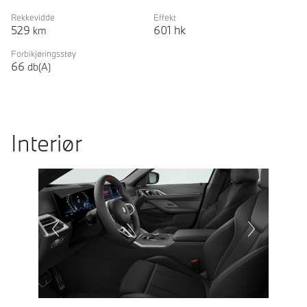
Rekkevidde
Effekt
529
601
hk
km
Forbikjøringsstøy
66
db(A)
Interiør
Prevoius
Next