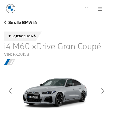
BMW Norge
Navigation
Se alle BMW i4
TILGJENGELIG NÅ
i4 M60 xDrive Gran Coupé
VIN:
FX20158
voius
Next