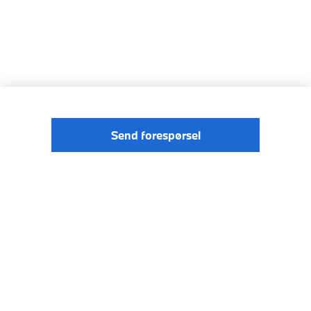
Send forespørsel
© BMW
Förordningen om digitale tjenester
Norge 2026
Data Privacy
Cookies