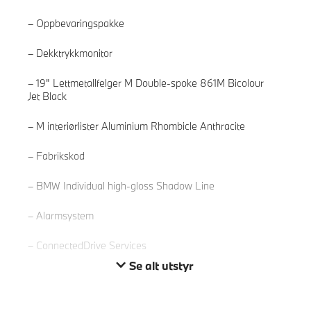
Oppbevaringspakke
Dekktrykkmonitor
19" Lettmetallfelger M Double-spoke 861M Bicolour
Jet Black
M interiørlister Aluminium Rhombicle Anthracite
Les mer
Fabrikskod
BMW Individual high-gloss Shadow Line
Alarmsystem
ConnectedDrive Services
Se alt utstyr