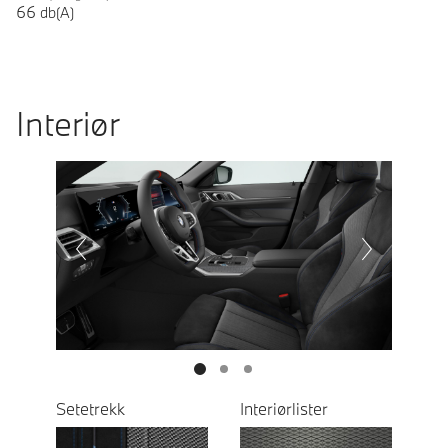
66
db(A)
Interiør
Prevoius
Next
Setetrekk
Interiørlister