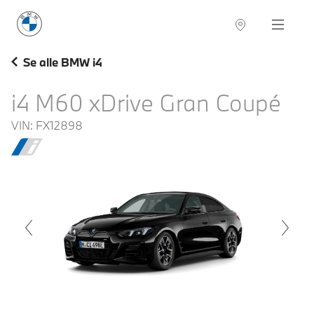
BMW Norge
Navigation
Se alle BMW i4
i4 M60 xDrive Gran Coupé
VIN:
FX12898
voius
Next