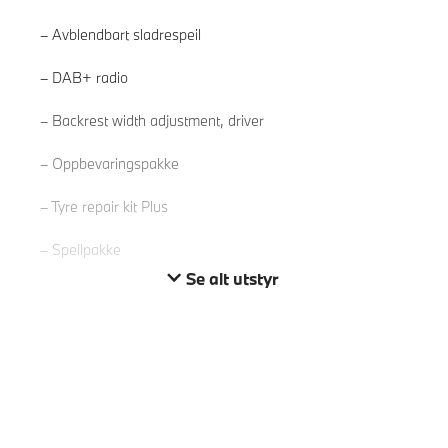
Avblendbart sladrespeil
DAB+ radio
Les mer
Backrest width adjustment, driver
Oppbevaringspakke
Tyre repair kit Plus
Speilpakke
Se alt utstyr