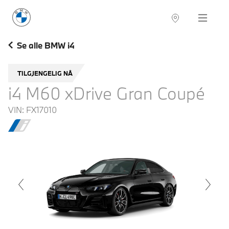
BMW Norge
Navigation
Se alle BMW i4
TILGJENGELIG NÅ
i4 M60 xDrive Gran Coupé
VIN:
FX17010
voius
Next