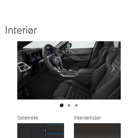
Interiør
Prevoius
Next
Setetrekk
Interiørlister