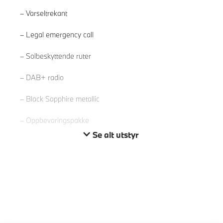
Varseltrekant
Legal emergency call
Les mer
Solbeskyttende ruter
DAB+ radio
Black Sapphire metallic
Oppbevaringspakke
Se alt utstyr