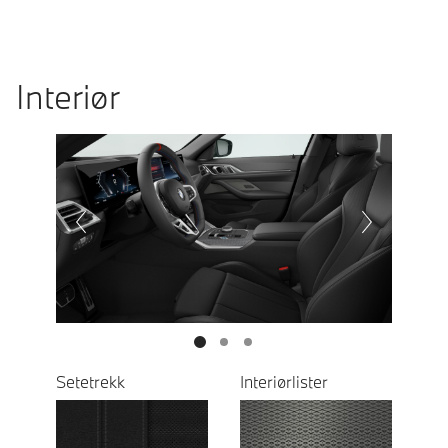
Interiør
Prevoius
Next
Setetrekk
Interiørlister