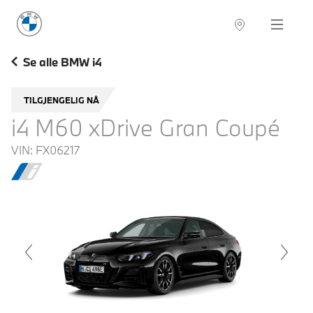
BMW Norge
Navigation
Se alle BMW i4
TILGJENGELIG NÅ
i4 M60 xDrive Gran Coupé
VIN:
FX06217
voius
Next