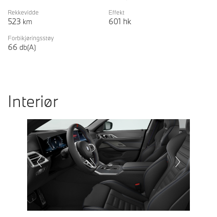
Rekkevidde
Effekt
523
601
hk
km
Forbikjøringsstøy
66
db(A)
Interiør
Prevoius
Next