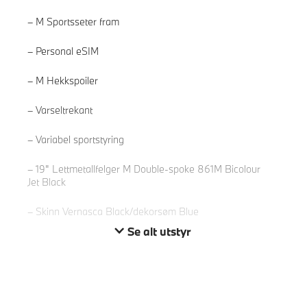
M Sportsseter fram
Personal eSIM
M Hekkspoiler
Les mer
Varseltrekant
Variabel sportstyring
19" Lettmetallfelger M Double-spoke 861M Bicolour
Jet Black
Skinn Vernasca Black/dekorsøm Blue
Se alt utstyr