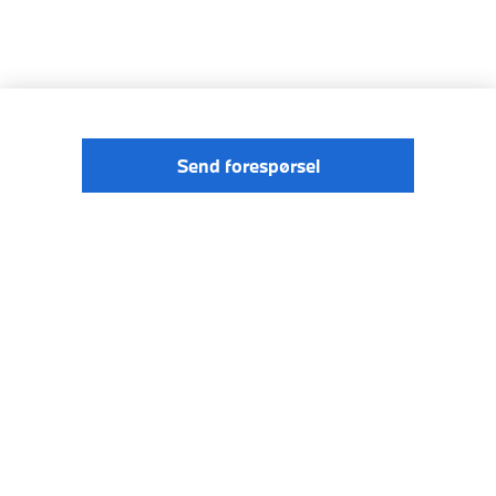
Send forespørsel
© BMW
Förordningen om digitale tjenester
Norge 2026
Data Privacy
Cookies