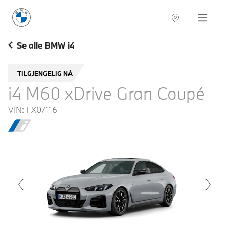
BMW Norge
Navigation
Se alle BMW i4
TILGJENGELIG NÅ
i4 M60 xDrive Gran Coupé
VIN:
FX07116
voius
Next