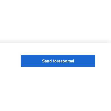
Send forespørsel
Förordningen om digitale tjenester
Data Privacy
Cookies