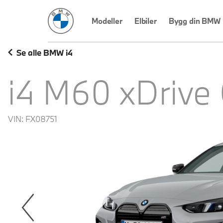
BMW Norge
Modeller
Elbiler
Bygg din BMW
Se alle BMW i4
i4 M60 xDrive
VIN:
FX08751
revoius