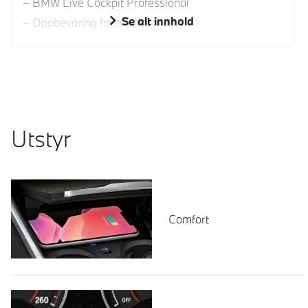
BMW Live Cockpit Professional
Se alt innhold
Oppbevaring for trådløs lading
Utstyr
Comfort