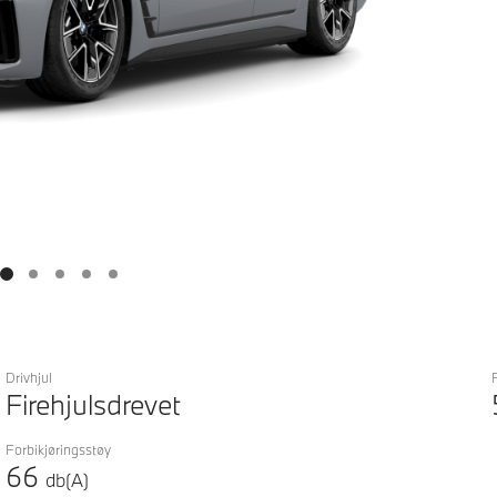
Drivhjul
Firehjulsdrevet
Forbikjøringsstøy
66
db(A)