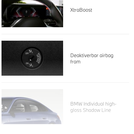
XtraBoost
Deaktiverbar airbag
fram
BMW Individual high-
gloss Shadow Line