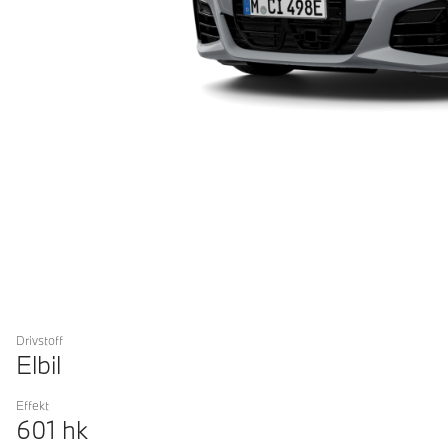
Drivstoff
Elbil
Effekt
601
hk