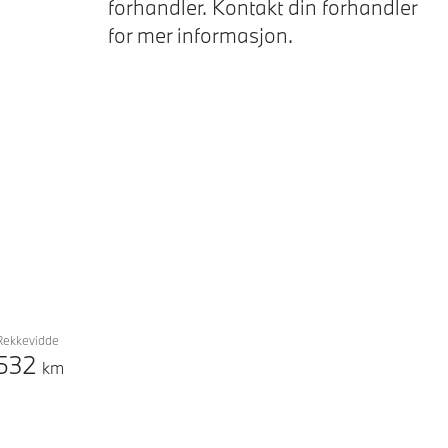
forhandler. Kontakt din forhandler
Next
for mer informasjon.
Rekkevidde
532
km