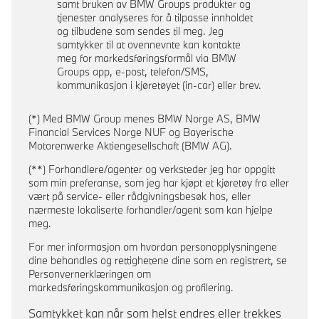
samt bruken av BMW Groups produkter og
tjenester analyseres for å tilpasse innholdet
og tilbudene som sendes til meg. Jeg
samtykker til at ovennevnte kan kontakte
meg for markedsføringsformål via BMW
Groups app, e-post, telefon/SMS,
kommunikasjon i kjøretøyet (in-car) eller brev.
(*) Med BMW Group menes BMW Norge AS, BMW
Financial Services Norge NUF og Bayerische
Motorenwerke Aktiengesellschaft (BMW AG).
(**) Forhandlere/agenter og verksteder jeg har oppgitt
som min preferanse, som jeg har kjøpt et kjøretøy fra eller
vært på service- eller rådgivningsbesøk hos, eller
nærmeste lokaliserte forhandler/agent som kan hjelpe
meg.
For mer informasjon om hvordan personopplysningene
dine behandles og rettighetene dine som en registrert, se
Personvernerklæringen om
markedsføringskommunikasjon og profilering.
Samtykket kan når som helst endres eller trekkes