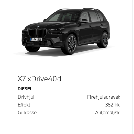
X7 xDrive40d
Drivstoff
DIESEL
Drivhjul
Firehjulsdrevet
Effekt
352
hk
Girkasse
Automatisk