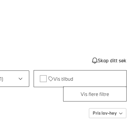
Skap ditt søk
1
)
Vis tilbud
Vis flere filtre
Pris lav-høy