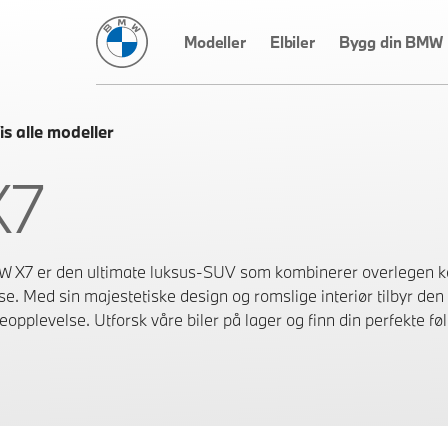
BMW Norge
Modeller
Elbiler
Bygg din BMW
is alle modeller
X7
 X7 er den ultimate luksus-SUV som kombinerer overlegen 
lse. Med sin majestetiske design og romslige interiør tilbyr den
reopplevelse. Utforsk våre biler på lager og finn din perfekte f