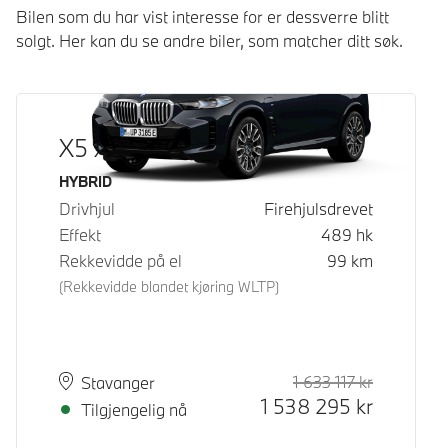
Bilen som du har vist interesse for er dessverre blitt
solgt. Her kan du se andre biler, som matcher ditt søk.
X5 xDrive50e
Drivstoff
HYBRID
Drivhjul
Firehjulsdrevet
Effekt
489
hk
Rekkevidde på el
99
km
(Rekkevidde blandet kjøring WLTP)
1 633 117
kr
Veiledende
Kontantpri
Plass
Leveringstid
Stavanger
1 538 295
kr
Tilgjengelig nå