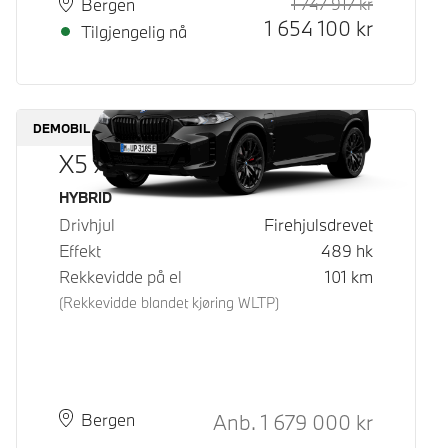
1 747 917
kr
Veiledende
Kontantpri
Plass
Leveringstid
Bergen
1 654 100
kr
Tilgjengelig nå
DEMOBIL
X5 xDrive50e
Drivstoff
HYBRID
Drivhjul
Firehjulsdrevet
Effekt
489
hk
Rekkevidde på el
101
km
(Rekkevidde blandet kjøring WLTP)
Kontantpris
Anb.
1 679 000
kr
Plass
Leveringstid
Bergen