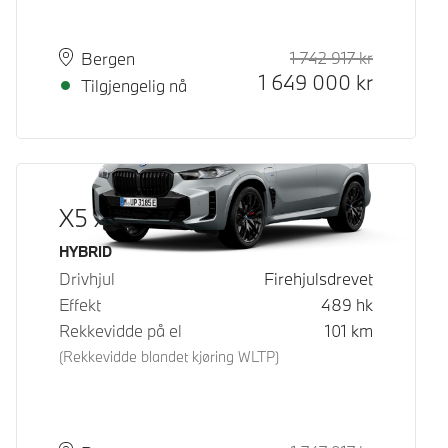
1 742 917
kr
Veiledende
Kontantpri
Plass
Leveringstid
Bergen
1 649 000
kr
Tilgjengelig nå
X5 xDrive50e
Drivstoff
HYBRID
Drivhjul
Firehjulsdrevet
Effekt
489
hk
Rekkevidde på el
101
km
(Rekkevidde blandet kjøring WLTP)