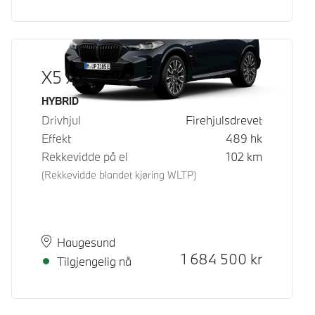
X5 xDrive50e
Drivstoff
HYBRID
Drivhjul
Firehjulsdrevet
Effekt
489
hk
Rekkevidde på el
102
km
(Rekkevidde blandet kjøring WLTP)
Plass
Leveringstid
Haugesund
Kontantpris
1 684 500
kr
Tilgjengelig nå