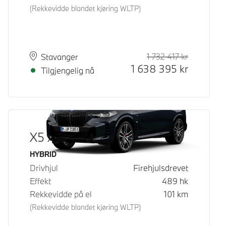
(Rekkevidde blandet kjøring WLTP)
1 732 417
kr
Veiledende
Kontantpri
Plass
Leveringstid
Stavanger
1 638 395
kr
Tilgjengelig nå
X5 xDrive50e
Drivstoff
HYBRID
Drivhjul
Firehjulsdrevet
Effekt
489
hk
Rekkevidde på el
101
km
(Rekkevidde blandet kjøring WLTP)