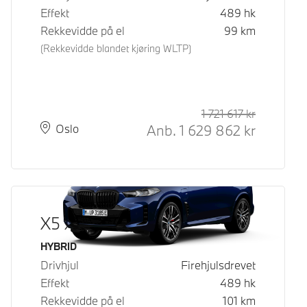
Effekt
489
hk
Rekkevidde på el
99
km
(Rekkevidde blandet kjøring WLTP)
1 721 617
kr
Veiledende
Kontantpri
Anb.
1 629 862
kr
Plass
Leveringstid
Oslo
X5 xDrive50e
Drivstoff
HYBRID
Drivhjul
Firehjulsdrevet
Effekt
489
hk
Rekkevidde på el
101
km