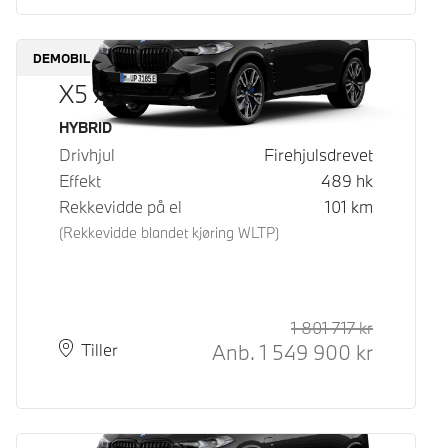
DEMOBIL
X5 xDrive50e
Drivstoff
HYBRID
Drivhjul
Firehjulsdrevet
Effekt
489
hk
Rekkevidde på el
101
km
(Rekkevidde blandet kjøring WLTP)
1 801 717
kr
Veiledende
Kontantpri
Anb.
1 549 900
kr
Plass
Leveringstid
Tiller