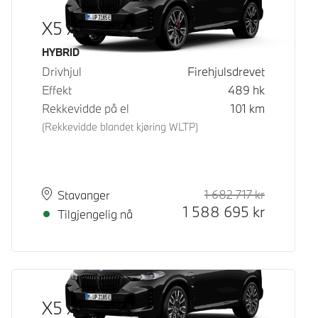
X5 xDrive50e
Drivstoff
HYBRID
Drivhjul
Firehjulsdrevet
Effekt
489
hk
Rekkevidde på el
101
km
(Rekkevidde blandet kjøring WLTP)
1 682 717
kr
Veiledende
Kontantpri
Plass
Leveringstid
Stavanger
1 588 695
kr
Tilgjengelig nå
X5 xDrive50e