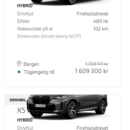
Drivstoff
HYBRID
Drivhjul
Firehjulsdrevet
Effekt
489
hk
Rekkevidde på el
102
km
(Rekkevidde blandet kjøring WLTP)
1 703 117
kr
Veiledende
Kontantpri
Plass
Leveringstid
Bergen
1 609 300
kr
Tilgjengelig nå
DEMOBIL
X5 xDrive50e
Drivstoff
HYBRID
Drivhjul
Firehjulsdrevet