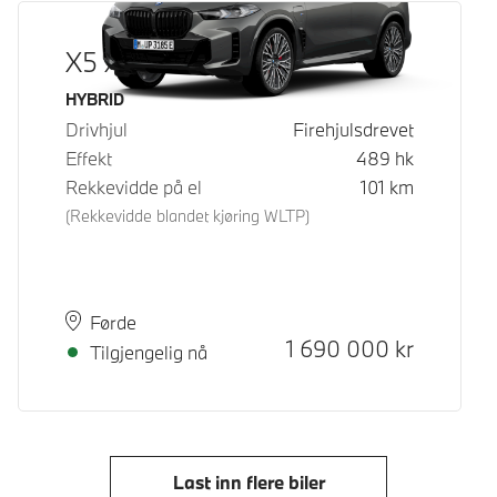
X5 xDrive50e
Drivstoff
HYBRID
Drivhjul
Firehjulsdrevet
Effekt
489
hk
Rekkevidde på el
101
km
(Rekkevidde blandet kjøring WLTP)
Plass
Leveringstid
Førde
Kontantpris
1 690 000
kr
Tilgjengelig nå
Last inn flere biler