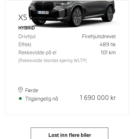
X5 xDrive50e
Drivstoff
HYBRID
Drivhjul
Firehjulsdrevet
Effekt
489
hk
Rekkevidde på el
101
km
(Rekkevidde blandet kjøring WLTP)
Plass
Leveringstid
Førde
Kontantpris
1 690 000
kr
Tilgjengelig nå
Last inn flere biler