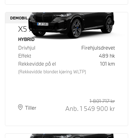
DEMOBIL
X5 xDrive50e
Drivstoff
HYBRID
Drivhjul
Firehjulsdrevet
Effekt
489
hk
Rekkevidde på el
101
km
(Rekkevidde blandet kjøring WLTP)
1 801 717
kr
Veiledende
Kontantpri
Anb.
1 549 900
kr
Plass
Leveringstid
Tiller