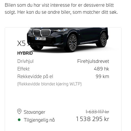
Bilen som du har vist interesse for er dessverre blitt
solgt. Her kan du se andre biler, som matcher ditt søk.
X5 xDrive50e
Drivstoff
HYBRID
Drivhjul
Firehjulsdrevet
Effekt
489
hk
Rekkevidde på el
99
km
(Rekkevidde blandet kjøring WLTP)
1 633 117
kr
Veiledende
Kontantpri
Plass
Leveringstid
Stavanger
1 538 295
kr
Tilgjengelig nå