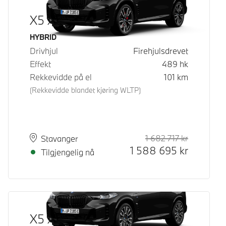
X5 xDrive50e
Drivstoff
HYBRID
Drivhjul
Firehjulsdrevet
Effekt
489
hk
Rekkevidde på el
101
km
(Rekkevidde blandet kjøring WLTP)
1 682 717
kr
Veiledende
Kontantpri
Plass
Leveringstid
Stavanger
1 588 695
kr
Tilgjengelig nå
X5 xDrive50e