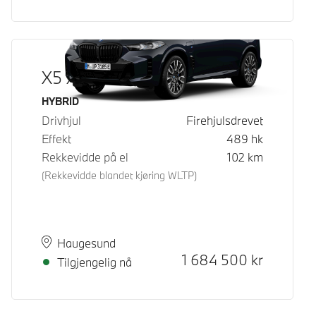
X5 xDrive50e
Drivstoff
HYBRID
Drivhjul
Firehjulsdrevet
Effekt
489
hk
Rekkevidde på el
102
km
(Rekkevidde blandet kjøring WLTP)
Plass
Leveringstid
Haugesund
Kontantpris
1 684 500
kr
Tilgjengelig nå