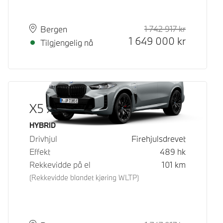
1 742 917
kr
Veiledende
Kontantpri
Plass
Leveringstid
Bergen
1 649 000
kr
Tilgjengelig nå
X5 xDrive50e
Drivstoff
HYBRID
Drivhjul
Firehjulsdrevet
Effekt
489
hk
Rekkevidde på el
101
km
(Rekkevidde blandet kjøring WLTP)