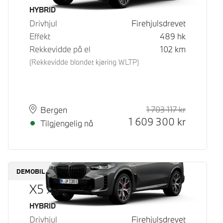
Drivstoff
HYBRID
Drivhjul
Firehjulsdrevet
Effekt
489
hk
Rekkevidde på el
102
km
(Rekkevidde blandet kjøring WLTP)
1 703 117
kr
Veiledende
Kontantpri
Plass
Leveringstid
Bergen
1 609 300
kr
Tilgjengelig nå
DEMOBIL
X5 xDrive50e
Drivstoff
HYBRID
Drivhjul
Firehjulsdrevet