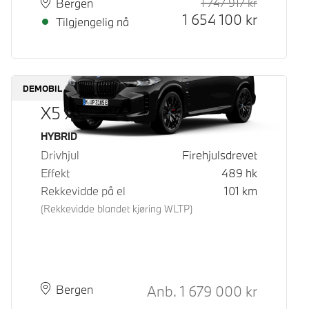
1 747 917
kr
Veiledende
Kontantpri
Plass
Leveringstid
Bergen
1 654 100
kr
Tilgjengelig nå
DEMOBIL
X5 xDrive50e
Drivstoff
HYBRID
Drivhjul
Firehjulsdrevet
Effekt
489
hk
Rekkevidde på el
101
km
(Rekkevidde blandet kjøring WLTP)
Kontantpris
Anb.
1 679 000
kr
Plass
Leveringstid
Bergen