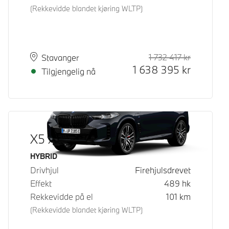
(Rekkevidde blandet kjøring WLTP)
1 732 417
kr
Veiledende
Kontantpri
Plass
Leveringstid
Stavanger
1 638 395
kr
Tilgjengelig nå
X5 xDrive50e
Drivstoff
HYBRID
Drivhjul
Firehjulsdrevet
Effekt
489
hk
Rekkevidde på el
101
km
(Rekkevidde blandet kjøring WLTP)