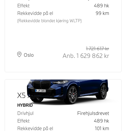
Effekt
489
hk
Rekkevidde på el
99
km
(Rekkevidde blandet kjøring WLTP)
1 721 617
kr
Veiledende
Kontantpri
Anb.
1 629 862
kr
Plass
Leveringstid
Oslo
X5 xDrive50e
Drivstoff
HYBRID
Drivhjul
Firehjulsdrevet
Effekt
489
hk
Rekkevidde på el
101
km