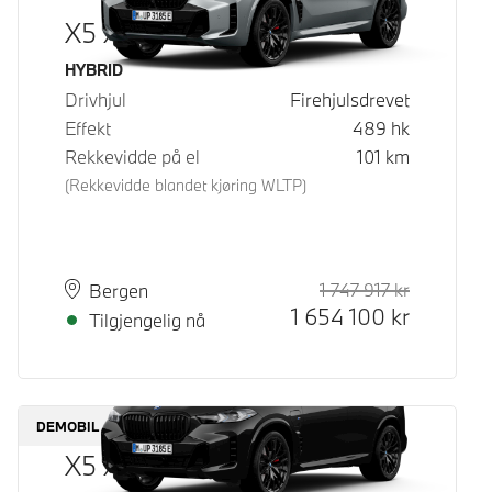
X5 xDrive50e
Drivstoff
HYBRID
Drivhjul
Firehjulsdrevet
Effekt
489
hk
Rekkevidde på el
101
km
(Rekkevidde blandet kjøring WLTP)
1 747 917
kr
Veiledende
Kontantpri
Plass
Leveringstid
Bergen
1 654 100
kr
Tilgjengelig nå
DEMOBIL
X5 xDrive50e