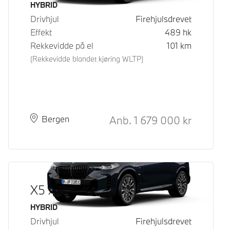
Drivstoff
HYBRID
Drivhjul
Firehjulsdrevet
Effekt
489
hk
Rekkevidde på el
101
km
(Rekkevidde blandet kjøring WLTP)
Kontantpris
Anb.
1 679 000
kr
Plass
Leveringstid
Bergen
X5 xDrive50e
Drivstoff
HYBRID
Drivhjul
Firehjulsdrevet