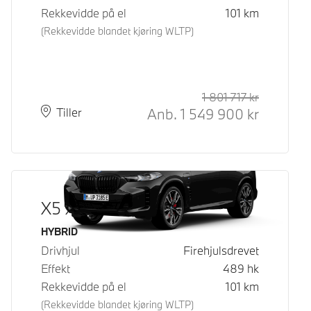
Rekkevidde på el
101
km
(Rekkevidde blandet kjøring WLTP)
1 801 717
kr
Veiledende
Kontantpri
Anb.
1 549 900
kr
Plass
Leveringstid
Tiller
X5 xDrive50e
Drivstoff
HYBRID
Drivhjul
Firehjulsdrevet
Effekt
489
hk
Rekkevidde på el
101
km
(Rekkevidde blandet kjøring WLTP)