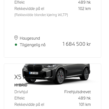
Effekt
489
hk
Rekkevidde på el
102
km
(Rekkevidde blandet kjøring WLTP)
Plass
Leveringstid
Haugesund
Kontantpris
1 684 500
kr
Tilgjengelig nå
X5 xDrive50e
Drivstoff
HYBRID
Drivhjul
Firehjulsdrevet
Effekt
489
hk
Rekkevidde på el
101
km