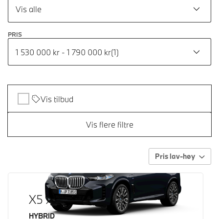
Vis alle
PRIS
1 530 000 kr - 1 790 000 kr
(
1
)
Vis tilbud
Vis flere filtre
Pris lav-høy
X5 xDrive50e
Drivstoff
HYBRID