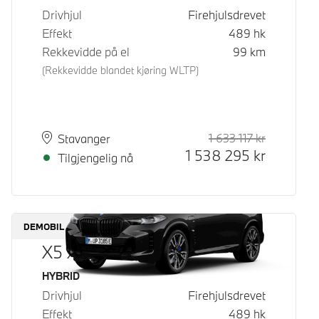
Drivhjul
Firehjulsdrevet
Effekt
489
hk
Rekkevidde på el
99
km
(Rekkevidde blandet kjøring WLTP)
1 633 117
kr
Veiledende
Kontantpri
Plass
Leveringstid
Stavanger
1 538 295
kr
Tilgjengelig nå
DEMOBIL
X5 xDrive50e
Drivstoff
HYBRID
Drivhjul
Firehjulsdrevet
Effekt
489
hk