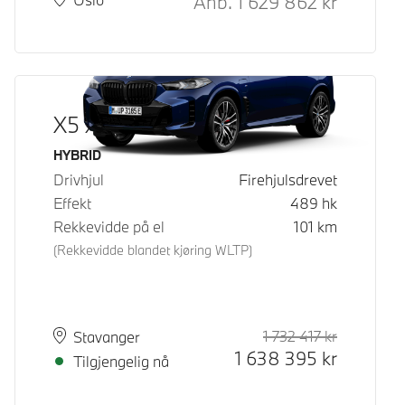
Anb.
1 629 862
kr
X5 xDrive50e
Drivstoff
HYBRID
Drivhjul
Firehjulsdrevet
Effekt
489
hk
Rekkevidde på el
101
km
(Rekkevidde blandet kjøring WLTP)
1 732 417
kr
Veiledende
Kontantpri
Plass
Leveringstid
Stavanger
1 638 395
kr
Tilgjengelig nå