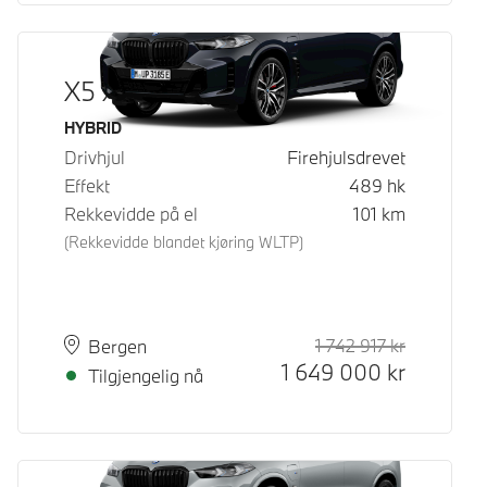
X5 xDrive50e
Drivstoff
HYBRID
Drivhjul
Firehjulsdrevet
Effekt
489
hk
Rekkevidde på el
101
km
(Rekkevidde blandet kjøring WLTP)
1 742 917
kr
Veiledende
Kontantpri
Plass
Leveringstid
Bergen
1 649 000
kr
Tilgjengelig nå