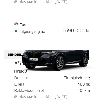
(Rekkevidde blandet kjøring WLTP)
Plass
Leveringstid
Førde
Kontantpris
1 690 000
kr
Tilgjengelig nå
DEMOBIL
X5 xDrive50e
Drivstoff
HYBRID
Drivhjul
Firehjulsdrevet
Effekt
489
hk
Rekkevidde på el
101
km
(Rekkevidde blandet kjøring WLTP)