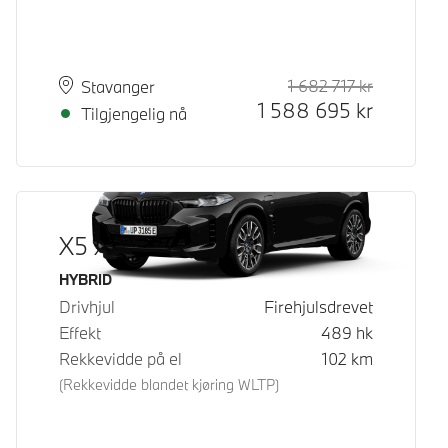
1 682 717
kr
Veiledende
Kontantpri
Plass
Leveringstid
Stavanger
1 588 695
kr
Tilgjengelig nå
X5 xDrive50e
Drivstoff
HYBRID
Drivhjul
Firehjulsdrevet
Effekt
489
hk
Rekkevidde på el
102
km
(Rekkevidde blandet kjøring WLTP)