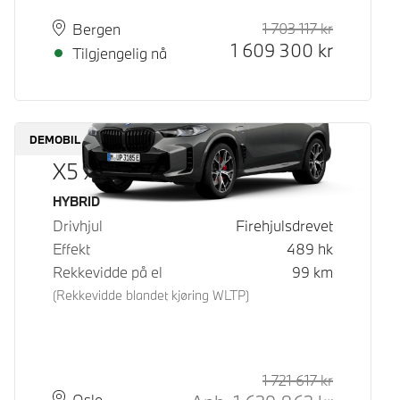
1 703 117
kr
Veiledende
Kontantpri
Plass
Leveringstid
Bergen
1 609 300
kr
Tilgjengelig nå
DEMOBIL
X5 xDrive50e
Drivstoff
HYBRID
Drivhjul
Firehjulsdrevet
Effekt
489
hk
Rekkevidde på el
99
km
(Rekkevidde blandet kjøring WLTP)
1 721 617
kr
Veiledende
Kontantpri
Plass
Leveringstid
Oslo