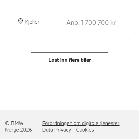
Kontantpris
Anb.
1 700 700
kr
Plass
Leveringstid
Kjeller
Last inn flere biler
© BMW
Förordningen om digitale tjenester
Norge 2026
Data Privacy
Cookies