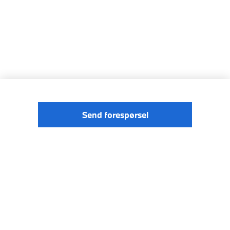
Send forespørsel
© BMW
Förordningen om digitale tjenester
Norge 2026
Data Privacy
Cookies