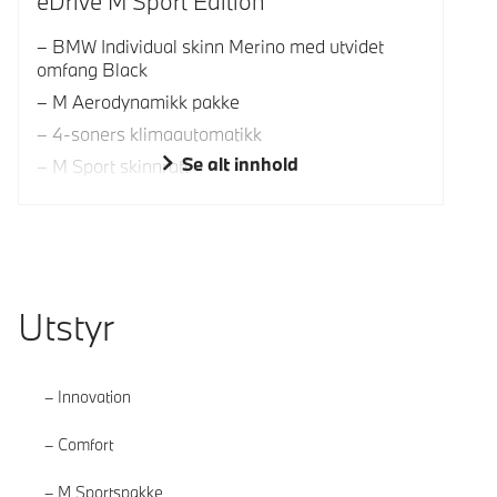
eDrive M Sport Edition
BMW Individual skinn Merino med utvidet
omfang Black
M Aerodynamikk pakke
4-soners klimaautomatikk
Se alt innhold
M Sport skinnratt
Utstyr
Innovation
Comfort
M Sportspakke