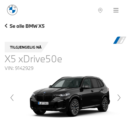
BMW Norge
Navigation
Se alle BMW X5
TILGJENGELIG NÅ
X5 xDrive50e
VIN:
9142929
voius
Next