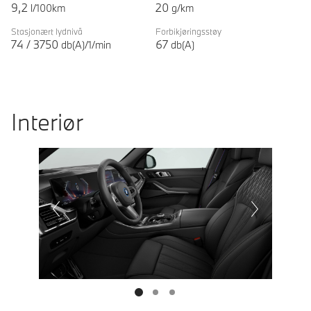
9,2
20
l/100km
g/km
Stasjonært lydnivå
Forbikjøringsstøy
74
/
3750
67
db(A)/1/min
db(A)
Interiør
Prevoius
Next