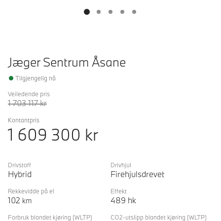
Jæger Sentrum Åsane
Tilgjengelig nå
Veiledende pris
1 703 117
kr
Kontantpris
1 609 300
kr
Drivstoff
Drivhjul
Hybrid
Firehjulsdrevet
Rekkevidde på el
Effekt
102
489
hk
km
Forbruk blandet kjøring
(WLTP)
CO2-utslipp blandet kjøring
(WLTP)