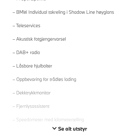
BMW Individual takreling i Shadow Line høyglans
Teleservices
Akustisk fotgjengervarsel
DAB+ radio
Låsbare hjulbolter
Les mer
Oppbevaring for trådløs lading
Dekktrykkmonitor
Fjernlysassistent
Speedometer med kilometertelling
Se alt utstyr