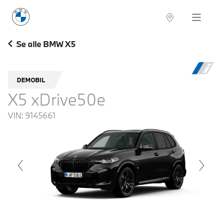
BMW Norge
Navigation
Se alle BMW X5
DEMOBIL
X5 xDrive50e
VIN:
9145661
voius
Next