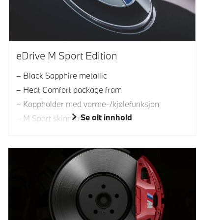
eDrive M Sport Edition
Black Sapphire metallic
Heat Comfort package fram
Koppholder med varme-/kjølefunksjon
Se alt innhold
M Sport skinnratt