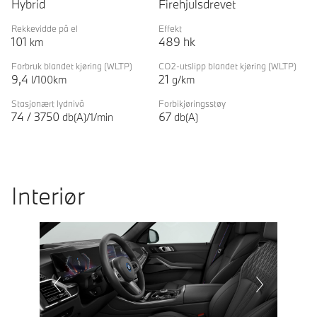
Hybrid
Firehjulsdrevet
Rekkevidde på el
Effekt
101
489
hk
km
Forbruk blandet kjøring
(WLTP)
CO2-utslipp blandet kjøring
(WLTP)
9,4
21
l/100km
g/km
Stasjonært lydnivå
Forbikjøringsstøy
74
/
3750
67
db(A)/1/min
db(A)
Interiør
Prevoius
Next