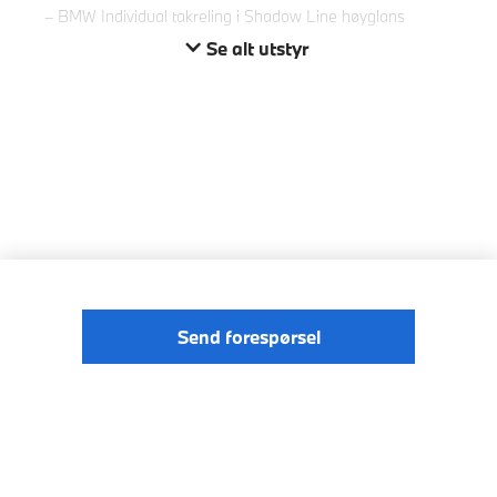
BMW Individual takreling i Shadow Line høyglans
Se alt utstyr
Send forespørsel
© BMW
Förordningen om digitale tjenester
Norge 2026
Data Privacy
Cookies